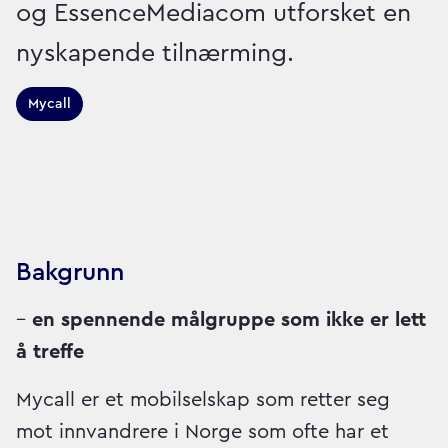
og EssenceMediacom utforsket en
nyskapende tilnærming.
Mycall
Sector:
Brand:
Technology
Bakgrunn
–
en spennende målgruppe som ikke er lett
å treffe
Mycall er et mobilselskap som retter seg
mot innvandrere i Norge som ofte har et