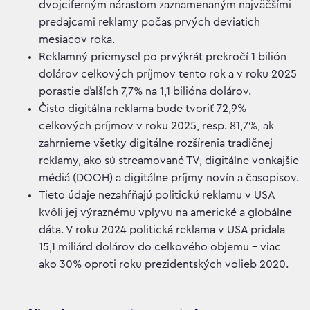
dvojciferným nárastom zaznamenaným najväčšími
predajcami reklamy počas prvých deviatich
mesiacov roka.
Reklamný priemysel po prvýkrát prekročí 1 bilión
dolárov celkových príjmov tento rok a v roku 2025
porastie ďalších 7,7% na 1,1 bilióna dolárov.
Čisto digitálna reklama bude tvoriť 72,9%
celkových príjmov v roku 2025, resp. 81,7%, ak
zahrnieme všetky digitálne rozšírenia tradičnej
reklamy, ako sú streamované TV, digitálne vonkajšie
médiá (DOOH) a digitálne príjmy novín a časopisov.
Tieto údaje nezahŕňajú politickú reklamu v USA
kvôli jej výraznému vplyvu na americké a globálne
dáta. V roku 2024 politická reklama v USA pridala
15,1 miliárd dolárov do celkového objemu – viac
ako 30% oproti roku prezidentských volieb 2020.