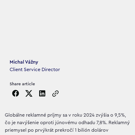
Article's author
Michal Vážny
Client Service Director
Share article
Copy the page URL to clipboard
Globálne reklamné príjmy sa v roku 2024 zvýšia o 9,5%,
čo je navýšenie oproti júnovému odhadu 7,8%. Reklamný
priemysel po prvýkrát prekročí 1 bilión dolárov