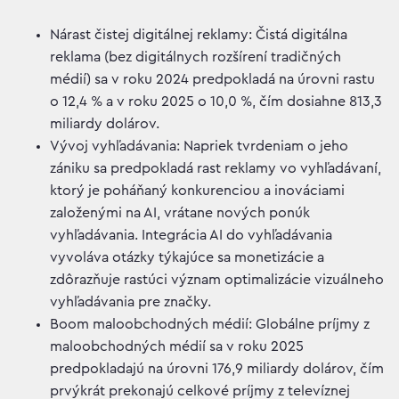
Nárast čistej digitálnej reklamy: Čistá digitálna
reklama (bez digitálnych rozšírení tradičných
médií) sa v roku 2024 predpokladá na úrovni rastu
o 12,4 % a v roku 2025 o 10,0 %, čím dosiahne 813,3
miliardy dolárov.
Vývoj vyhľadávania: Napriek tvrdeniam o jeho
zániku sa predpokladá rast reklamy vo vyhľadávaní,
ktorý je poháňaný konkurenciou a inováciami
založenými na AI, vrátane nových ponúk
vyhľadávania. Integrácia AI do vyhľadávania
vyvoláva otázky týkajúce sa monetizácie a
zdôrazňuje rastúci význam optimalizácie vizuálneho
vyhľadávania pre značky.
Boom maloobchodných médií: Globálne príjmy z
maloobchodných médií sa v roku 2025
predpokladajú na úrovni 176,9 miliardy dolárov, čím
prvýkrát prekonajú celkové príjmy z televíznej