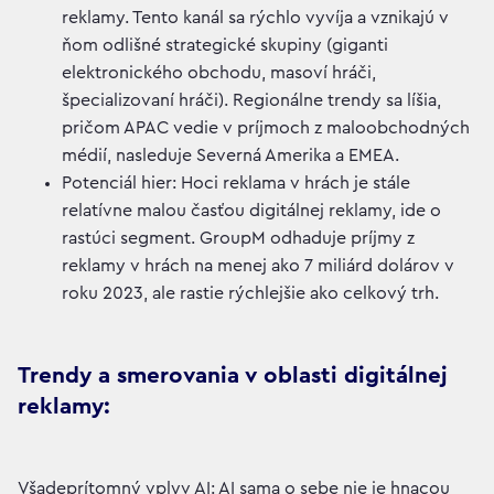
reklamy. Tento kanál sa rýchlo vyvíja a vznikajú v
ňom odlišné strategické skupiny (giganti
elektronického obchodu, masoví hráči,
špecializovaní hráči). Regionálne trendy sa líšia,
pričom APAC vedie v príjmoch z maloobchodných
médií, nasleduje Severná Amerika a EMEA.
Potenciál hier: Hoci reklama v hrách je stále
relatívne malou časťou digitálnej reklamy, ide o
rastúci segment. GroupM odhaduje príjmy z
reklamy v hrách na menej ako 7 miliárd dolárov v
roku 2023, ale rastie rýchlejšie ako celkový trh.
Trendy a smerovania v oblasti digitálnej
reklamy:
Všadeprítomný vplyv AI: AI sama o sebe nie je hnacou