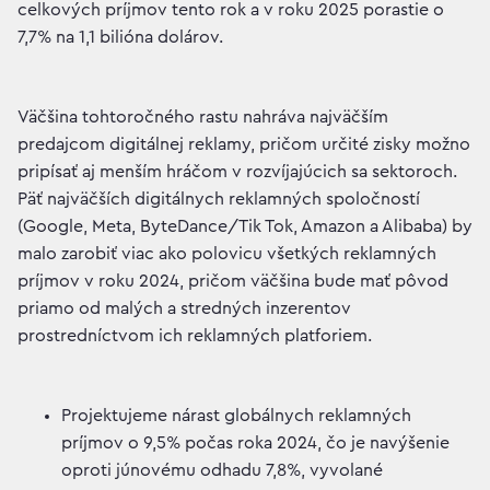
celkových príjmov tento rok a v roku 2025 porastie o
7,7% na 1,1 bilióna dolárov.
Väčšina tohtoročného rastu nahráva najväčším
predajcom digitálnej reklamy, pričom určité zisky možno
pripísať aj menším hráčom v rozvíjajúcich sa sektoroch.
Päť najväčších digitálnych reklamných spoločností
(Google, Meta, ByteDance/Tik Tok, Amazon a Alibaba) by
malo zarobiť viac ako polovicu všetkých reklamných
príjmov v roku 2024, pričom väčšina bude mať pôvod
priamo od malých a stredných inzerentov
prostredníctvom ich reklamných platforiem.
Projektujeme nárast globálnych reklamných
príjmov o 9,5% počas roka 2024, čo je navýšenie
oproti júnovému odhadu 7,8%, vyvolané