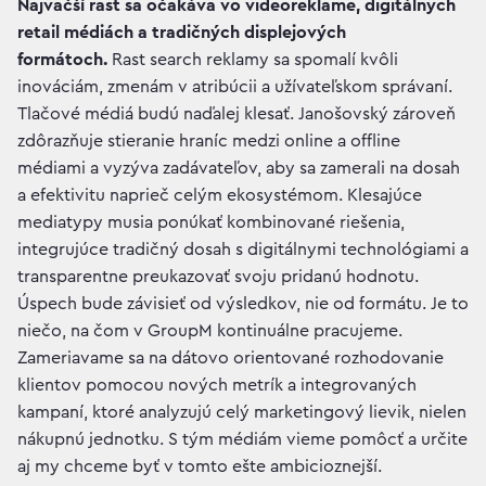
Najväčší rast sa očakáva vo videoreklame, digitálnych
retail médiách a tradičných displejových
formátoch.
Rast search reklamy sa spomalí kvôli
inováciám, zmenám v atribúcii a užívateľskom správaní.
Tlačové médiá budú naďalej klesať. Janošovský zároveň
zdôrazňuje stieranie hraníc medzi online a offline
médiami a vyzýva zadávateľov, aby sa zamerali na dosah
a efektivitu naprieč celým ekosystémom. Klesajúce
mediatypy musia ponúkať kombinované riešenia,
integrujúce tradičný dosah s digitálnymi technológiami a
transparentne preukazovať svoju pridanú hodnotu.
Úspech bude závisieť od výsledkov, nie od formátu. Je to
niečo, na čom v GroupM kontinuálne pracujeme.
Zameriavame sa na dátovo orientované rozhodovanie
klientov pomocou nových metrík a integrovaných
kampaní, ktoré analyzujú celý marketingový lievik, nielen
nákupnú jednotku. S tým médiám vieme pomôcť a určite
aj my chceme byť v tomto ešte ambicioznejší.