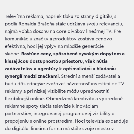
Televízna reklama, napriek tlaku zo strany digitálu, si
podľa Ronalda Brašeňa stále udržiava svoju relevanciu,
najmä vďaka dosahu na core divákov lineárnej TV. Pre
komunikáciu značky a produktov zostáva cenovo
efektívna, hoci jej vplyv na mladšie generácie
slabne.
Rastúce ceny, spôsobené vysokým dopytom a
klesajúcou dostupnosťou priestoru, však nútia
zadávateľov a agentúry k optimalizácii a hľadaniu
synergií medzi značkami.
Strední a menší zadávatelia
budú dôslednejšie zvažovať návratnosť investícií do TV
reklamy a pri nízkej vizibilite môžu uprednostniť
flexibilnejší online. Obmedzená kreativita a vypredané
reklamné spoty tlačia televízie k inováciám –
partnerstiev, integrovanej programovej vizibility a
prepojeniu s online prostredím. Hoci televízia expanduje
do digitálu, lineárna forma má stále svoje miesto v