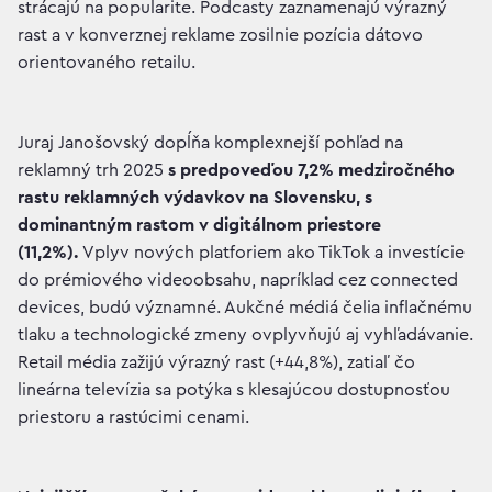
strácajú na popularite. Podcasty zaznamenajú výrazný
rast a v konverznej reklame zosilnie pozícia dátovo
orientovaného retailu.
Juraj Janošovský dopĺňa komplexnejší pohľad na
reklamný trh 2025
s predpoveďou 7,2% medziročného
rastu reklamných výdavkov na Slovensku, s
dominantným rastom v digitálnom priestore
(11,2%).
Vplyv nových platforiem ako TikTok a investície
do prémiového videoobsahu, napríklad cez connected
devices, budú významné. Aukčné médiá čelia inflačnému
tlaku a technologické zmeny ovplyvňujú aj vyhľadávanie.
Retail média zažijú výrazný rast (+44,8%), zatiaľ čo
lineárna televízia sa potýka s klesajúcou dostupnosťou
priestoru a rastúcimi cenami.