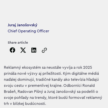
Article's author
Juraj Janošovský
Chief Operating Officer
Share article
Copy the page URL to clipboard
Reklamný ekosystém sa neustále vyvíja a rok 2025
prináša nové výzvy aj príležitosti. Kým digitálne médiá
naďalej dominujú, tradičné kanály ako televízia hľadajú
svoju cestu v premenlivej krajine. Odborníci Ronald
Brašeň, Radovan Pišný a Juraj Janošovský sa podelili o
svoje pohľady na trendy, ktoré budú formovať reklamný
trh v blízkej budúcnosti.