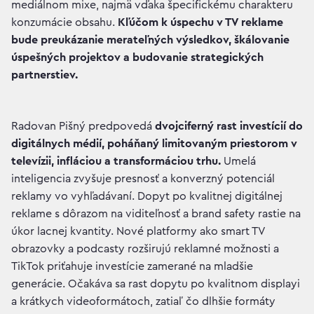
mediálnom mixe, najmä vďaka špecifickému charakteru
konzumácie obsahu.
Kľúčom k úspechu v TV reklame
bude preukázanie merateľných výsledkov, škálovanie
úspešných projektov a budovanie strategických
partnerstiev.
Radovan Pišný predpovedá
dvojciferný rast investícií do
digitálnych médií, poháňaný limitovaným priestorom v
televízii, infláciou a transformáciou trhu.
Umelá
inteligencia zvyšuje presnosť a konverzný potenciál
reklamy vo vyhľadávaní. Dopyt po kvalitnej digitálnej
reklame s dôrazom na viditeľnosť a brand safety rastie na
úkor lacnej kvantity. Nové platformy ako smart TV
obrazovky a podcasty rozširujú reklamné možnosti a
TikTok priťahuje investície zamerané na mladšie
generácie. Očakáva sa rast dopytu po kvalitnom displayi
a krátkych videoformátoch, zatiaľ čo dlhšie formáty